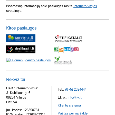
Išsamesnę informaciją apie paslaugas rasite
Interneto vizijos
svetainėje.
Kitos paslaugos
Rekvizitai
UAB "Interneto vizija"
Tel.:
(8~5) 2324444
J. Kubiliaus g. 6
08234 Vilnius
El. p.:
info@iv.lt
Lietuva
Klientų sistema
Įm. kodas: 126350731
Paštas per naršyklę
PVM kodas: LT263507314