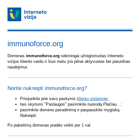
immunoforce.org
Domenas
immunoforce.org
sėkmingai užregistruotas Interneto
vizijos kliento vardu ir šiuo metu yra pilnai aktyvuotas bei paruoštas
naudojimui.
Norite nukreipti immunoforce.org?
Prisijunkite prie savo paskyros
klientų sistemoje
;
ties skyriumi "Paslaugos" pasirinkite nuorodą
Plačiau...
;
pasirinkite domeno pavadinimą ir paspauskite mygtuką
Nukreipti
.
Po pakeitimų domenas pradės veikti per 1 val.