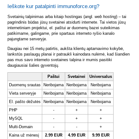
Ieškote kur patalpinti immunoforce.org?
Svetainių talpinimas arba kitaip hostingas (angl.
web hosting
) – tai
pagrindinis būdas jūsų svetainei atsidurti internete. Tai vietos jūsų
internetiniam projektui, el. paštui ar duomenų bazei suteikimas
patikimame, galingame, prie spartaus interneto ryšio kanalo
pajungtame serveryje.
Daugiau nei 15 metų patirtis, aukšta klientų aptarnavimo kokybė,
lankstūs paslaugų planai ir patraukli kainodara nulėmė, kad šiandien
pas mus savo interneto svetaines talpina ir mumis pasitiki
daugiausiai šalies gyventojų.
Paštui
Svetainei
Universalus
Duomenų srautas
Neribojama
Neribojama
Neribojama
Vieta serveryje
Neribojama
Neribojama
Neribojama
El. pašto dėžutės
Neribojama
Neribojama
Neribojama
PHP
-
+
+
MySQL
-
+
+
Multi-Domain
-
-
+
Kaina už mėnesį
2.99 EUR
4.99 EUR
9.99 EUR